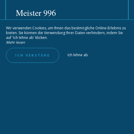
Meister 996
Wir verwenden Cookies, um Ihnen das bestmögliche Online-Erlebnis zu
Kapazität: 22 Personen
bieten. Sie können die Verwendung Ihrer Daten verhindern, indem Sie
auf 'Ich lehne ab' klicken.
Mehr lesen
Länge: 9,96 m
Ich lehne ab
ICH VERSTEHE
Breite: 3,36 m
Ausstattung: 2 GFK-Plattformen mit
einziehbarer Edelstahlleiter, elektrische
Stellantriebe für die Konsolentür, komplettes
Layout des Ruhebereichs unter der Konsole
mit kompletter Toilette und Waschbecken,
automatische Bilgenpumpe, Summer,
Gebläse, Kompass, Konsole installiert mit
Windschutzscheibe , Glasfaser-Davit,