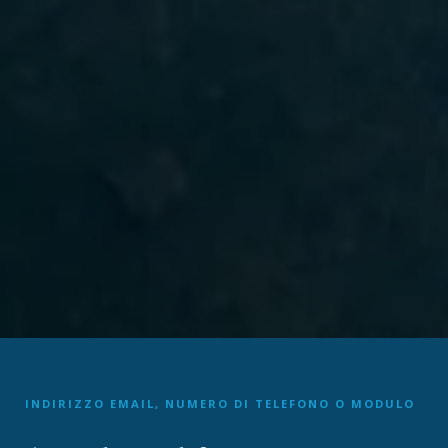
INDIRIZZO EMAIL, NUMERO DI TELEFONO O MODULO