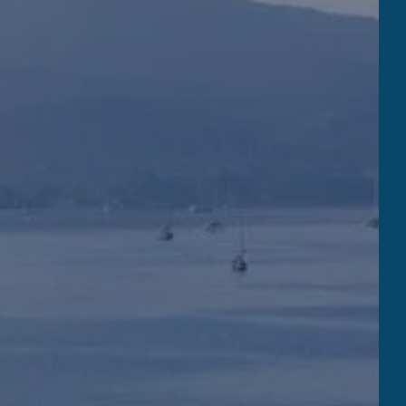
la plage restaurant
L / MARINA
er