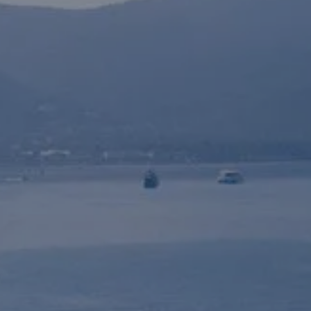
chantier naval / marina
CHANTIER NAVA
Réserv