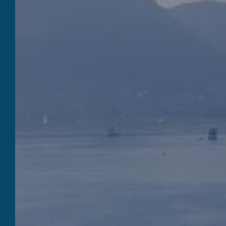
QUILICI MARINE
Réserver
Quilici Marine n’est autre qu’un chantier
naval, une marina privée, un restaurant et
un hôtel, à quelques pas du centre-ville de
Porto-Vecchio, au bord de la mer. Rencontrez
les équipes de Quilici Marine, passionnées et
attentives, qui sauront vous accompagner au
mieux dans vos projets d’évasion et
d’aventure en Corse du Sud.