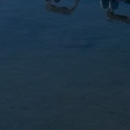
NTIER QUILICI
INE