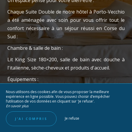
Un espace pensé pour votre bien-être :
Chaque Suite Double de notre hôtel à Porto-Vecchio
a été aménagée avec soin pour vous offrir tout le
confort nécessaire à un séjour réussi en Corse du
Sud :
Chambre & salle de bain :
Lit King Size 180×200, salle de bain avec douche à
l'italienne, sèche-cheveux et produits d'accueil.
Équipements :
Climatisation, télévision écran plat, radio Bluetooth,
Nous utilisons des cookies afin de vous proposer la meilleure
expérience en ligne possible. Vous pouvez choisir d’empêcher
Wi-Fi gratuit et illimité, cafetière Nespresso,
l’utilisation de vos données en cliquant sur 'Je refuse'.
En savoir plus
bouilloire, petit réfrigérateur, rangements, fauteuils
et table basse.
Je refuse
J’AI COMPRIS
Votre terrasse privée :